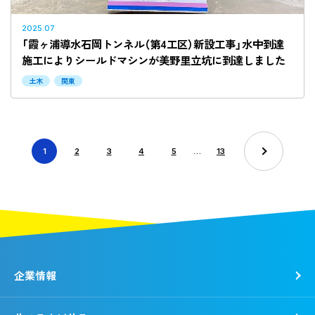
2025.07
「霞ヶ浦導水石岡トンネル（第4工区）新設工事」水中到達
施工によりシールドマシンが美野里立坑に到達しました
土木
関東
1
2
3
4
5
…
13
企業情報