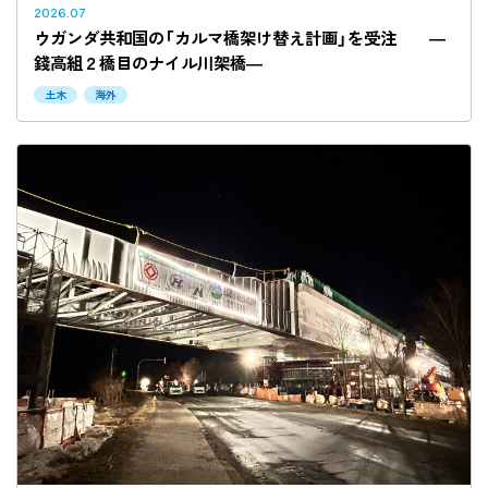
2026.07
ウガンダ共和国の「カルマ橋架け替え計画」を受注 ―
錢高組２橋目のナイル川架橋―
土木
海外