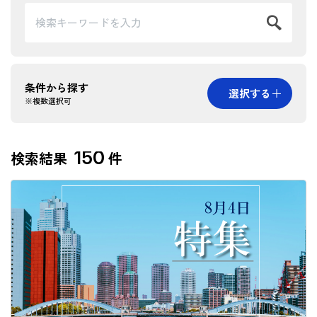
条件から探す
選択する
※複数選択可
カテゴリー
150
検索結果
件
建築
土木
地域から探す
北海道
東北
北陸
関東
中部
近畿
中国
四国
九州・沖縄
海外
掲載年から探す
2021年以降
2016～2020年
2011～2015年