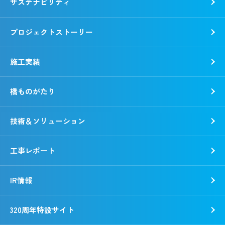
サステナビリティ
トップメッセージ
社是・経営理念
プロジェクトストーリー
各種方針
トップコミットメント
会社概要
錢高組のSDGs
施工実績
動画で知る錢高組
CSR報告書
沿革
環境
橋ものがたり
事業所一覧
社会
「銭形平次」誕生秘話
ガバナンス
技術＆ソリューション
野村胡堂・あらえびす記念館
工事レポート
IR情報
320周年特設サイト