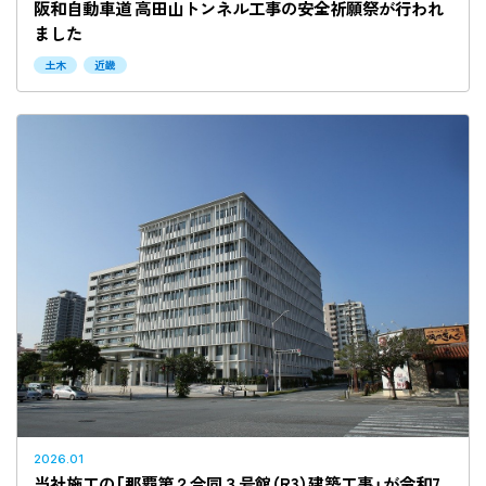
阪和自動車道 高田山トンネル工事の安全祈願祭が行われ
ました
土木
近畿
2026.01
当社施工の「那覇第２合同３号館（R3）建築工事」が令和7