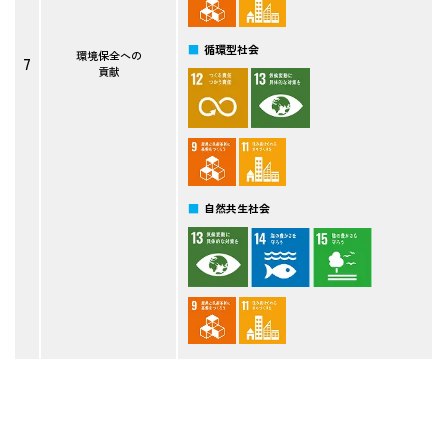
循環型社会
環境保全への
7
貢献
自然共生社会