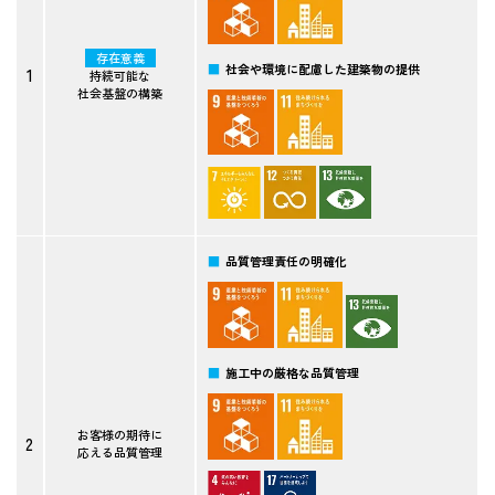
存在意義
社会や環境に配慮した建築物の提供
1
持続可能な
社会基盤の構築
品質管理責任の明確化
施工中の厳格な品質管理
お客様の期待に
2
応える
品質管理