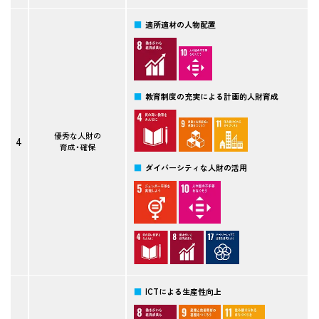
適所適材の人物配置
教育制度の充実による計画的人財育成
優秀な人財の
4
育成・確保
ダイバーシティな人財の活用
ICTによる生産性向上