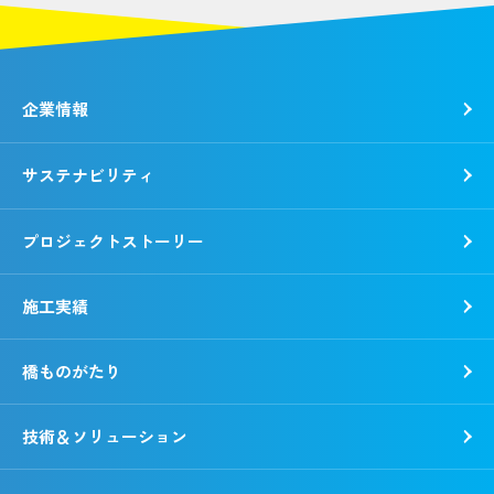
企業情報
サステナビリティ
トップメッセージ
社是・経営理念
プロジェクトストーリー
各種方針
トップコミットメント
会社概要
錢高組のSDGs
施工実績
動画で知る錢高組
CSR報告書
沿革
環境
橋ものがたり
事業所一覧
社会
「銭形平次」誕生秘話
ガバナンス
技術＆ソリューション
野村胡堂・あらえびす記念館