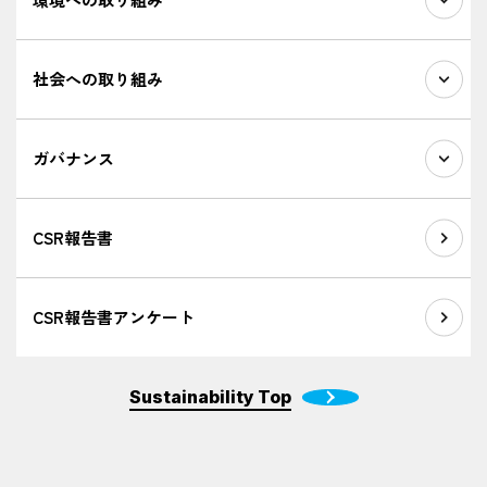
環境への取り組み
TCFDの枠組みに基づく気候関連の情報開示
社会への取り組み
ZEBの取り組み
省CO2に貢献する技術開発① トンネルアイ
安全衛生基本方針、協力会社との連携
省CO2に貢献する技術開発② CELBIC
品質方針、お客様関連
ガバナンス
省CO2に貢献する技術開発③ ZS Wood
人事関連情報、健康経営
地域社会への貢献
コーポレートガバナンス
東日本大震災からの復興に向けた
コンプライアンス、情報セキュリティ対策
CSR報告書
錢高組のあゆみ
環境・安全データ
DX戦略
CSR報告書アンケート
Sustainability Top