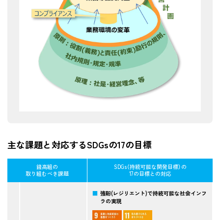
主な課題と対応するSDGsの17の目標
錢高組の
SDGs（持続可能な開発目標）の
取り組むべき課題
17の目標との対応
強靭(レジリエント)で持続可能な社会インフ
ラの実現