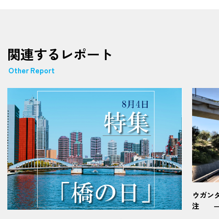
関連するレポート
Other Report
ウガン
注 ―