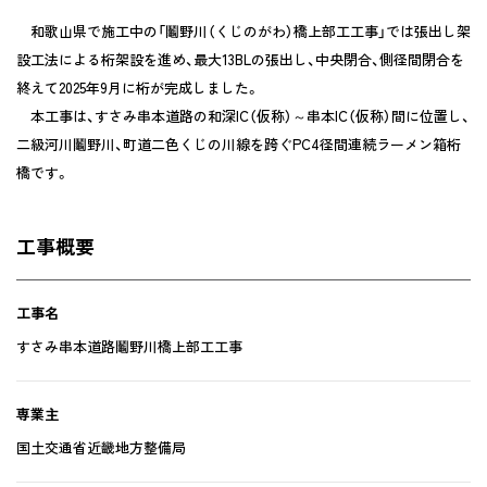
和歌山県で施工中の「鬮野川（くじのがわ）橋上部工工事」では張出し架
設工法による桁架設を進め、最大13BLの張出し、中央閉合、側径間閉合を
終えて2025年9月に桁が完成しました。
本工事は、すさみ串本道路の和深IC（仮称）～串本IC（仮称）間に位置し、
二級河川鬮野川、町道二色くじの川線を跨ぐPC4径間連続ラーメン箱桁
橋です。
工事概要
工事名
すさみ串本道路鬮野川橋上部工工事
専業主
国土交通省近畿地方整備局