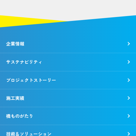
企業情報
サステナビリティ
トップメッセージ
社是・経営理念
プロジェクトストーリー
各種方針
トップコミットメント
会社概要
錢高組のSDGs
施工実績
動画で知る錢高組
CSR報告書
沿革
環境
橋ものがたり
事業所一覧
社会
「銭形平次」誕生秘話
ガバナンス
技術＆ソリューション