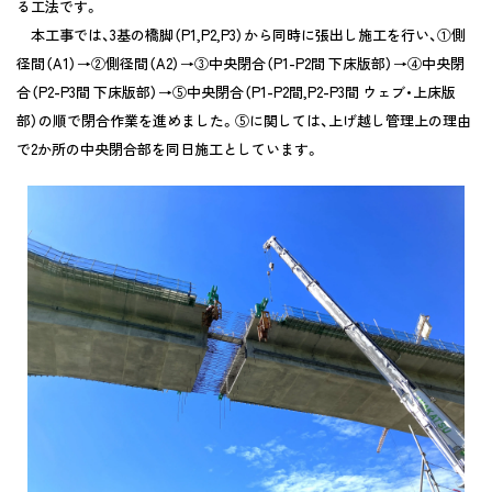
る工法です。
本工事では、3基の橋脚（P1,P2,P3）から同時に張出し施工を行い、①側
径間（A1）→②側径間（A2）→③中央閉合（P1-P2間 下床版部）→④中央閉
合（P2-P3間 下床版部）→⑤中央閉合（P1-P2間,P2-P3間 ウェブ・上床版
部）の順で閉合作業を進めました。⑤に関しては、上げ越し管理上の理由
で2か所の中央閉合部を同日施工としています。