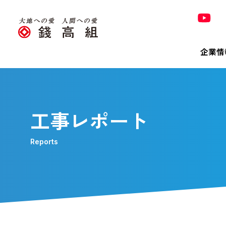
企業情
Co
Pro
Tec
Sus
Inv
320
工事レポート
錢高組の
Reports
トップ
技術＆
トップ
決算短
320周
Bri
会社概
有価証
「銭形
株主メ
「橋の錢
環境
電子公
環境への