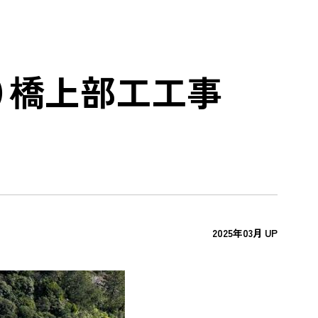
提供
コンプライアンス、情報セキュリティ対
策
環境・安全データ
わ）橋上部工工事
DX戦略
けた
2025年03月 UP