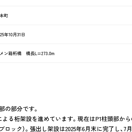
本町
025年10月31日
ン箱桁橋 橋長L=273.0m
色部の部分です。
」による桁架設を進めています。現在はP1柱頭部からの
ブロック）。張出し架設は2025年6月末に完了し、