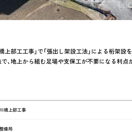
橋上部工工事」で「張出し架設工法」による桁架設
法で、地上から組む足場や支保工が不要になる利点
川橋上部工事
整備局