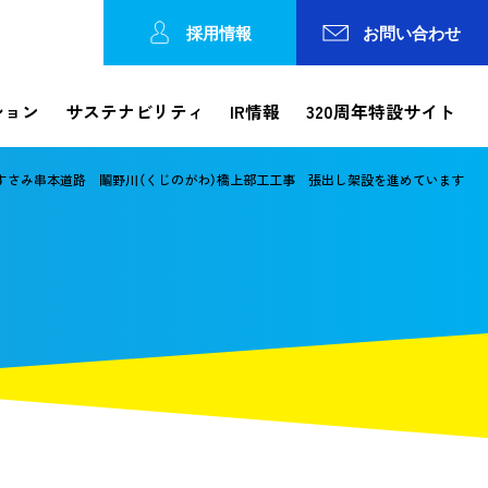
採用情報
お問い合わせ
ション
サステナビリティ
IR情報
320周年特設サイト
すさみ串本道路 鬮野川（くじのがわ）橋上部工工事 張出し架設を進めています
Reports
ション
工事レポート
工事の進捗状況やトピックスなどを発信
各種方針
論文検索・カテゴリで探す
IRカレンダー
錢高歴史館
事業所一覧
動画で知る錢高組
株価情報
ガバナンス
の連携
コーポレートガバナンス