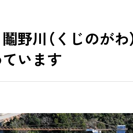
の枠組みに基づく気候関連の情報
お客様の期待に応える品質の
人事関連情報、健康経営
取り組み
対談
 鬮野川（くじのが
ネルの省エネ制御システム
地域社会への貢献
 EYE」
東日本大震災からの復興に向
めています
BFコンクリート「CELBIC」
錢高組のあゆみ
中大規模建築物向け
リッド構造 「ZS Wood」
告書
CSR報告書アンケート