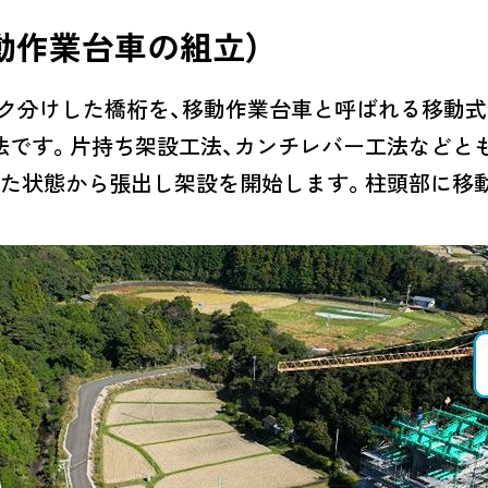
動作業台車の組立）
ク分けした橋桁を、移動作業台車と呼ばれる移動式
法です。片持ち架設工法、カンチレバー工法などと
した状態から張出し架設を開始します。柱頭部に移