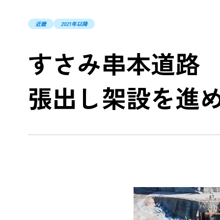
TCFD
近畿
2021年以降
開示
ZEBの
すさみ串本道路
山岳トン
「TUNNEL
張出し架設を進
環境配慮型
中高層・
木造ハイブ
CSR報