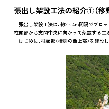
張出し架設工法の紹介①（移
張出し架設工法は、約2～4m間隔でブロッ
柱頭部から支間中央に向かって架設する工
はじめに、柱頭部（橋脚の最上部）を建設