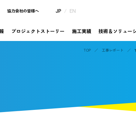
/
協力会社の皆様へ
JP
EN
報
プロジェクトストーリー
施工実績
技術＆ソリュー
TOP
工事レポート
mpany
ject Story
hnology & Solution
tainability
estor Relations
th Anniversary
企業情報
プロジェクトストーリー
サステナビリティ
IR情報
320周年特設サイト
技術＆ソリュー
挑戦と革新の歴史が描き出すものがたり
メッセージ
ソリューション
コミットメント
信・事業報告書・
年の歩み
社是・経営理念
錢高組技報
錢高組のSDGs
中期経営計画
今昔探訪
dge Story
橋ものがたり
要
券報告書
沿革
平次」誕生秘話
モ
野村胡堂・あらえびす記念館
株式に関する手続き情報
高」ならではの橋梁の実績をまとめてご紹介
社会
告
IRニュース
取り組み
安全衛生基本方針、協力会社と