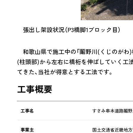
張出し架設状況（P3橋脚1ブロック目）
和歌山県で施工中の「鬮野川(くじのがわ)
(柱頭部)から左右に橋桁を伸ばしていく工
てきた、当社が得意とする工法です。
工事概要
工事名
すさみ串本道路鬮野
事業主
国土交通省近畿地方