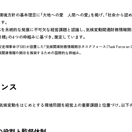
の枠組みに基づく気候関連の情報
お客様の期待に応える品質の
環境方針の基本理念に「大地への愛 人間への愛」を掲げ、「社会から認
人事関連情報、健康経営
ます。
取り組み
対談
を永続的な発展に不可欠な経営課題と認識し、気候変動関連財務情報開示タ
ネルの省エネ制御システム
目標」の4つの枠組みに基づき、策定しています。
地域社会への貢献
 EYE」
定理事会（FSB）が設置した「気候関連財務情報開示タスクフォース（Task Force on Climate
東日本大震災からの復興に向
候関連情報の開示を推奨するための国際的な枠組み。
BFコンクリート「CELBIC」
錢高組のあゆみ
中大規模建築物向け
リッド構造 「ZS Wood」
ナンス
告書
CSR報告書アンケート
、気候変動をはじめとする環境問題を経営上の重要課題と位置づけ、以下
。
会の役割と監督体制