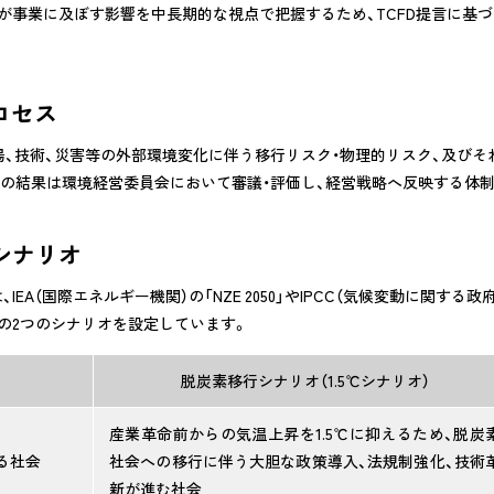
が事業に及ぼす影響を中長期的な視点で把握するため、TCFD提言に基づ
ロセス
場、技術、災害等の外部環境変化に伴う移行リスク・物理的リスク、及び
の結果は環境経営委員会において審議・評価し、経営戦略へ反映する体
動シナリオ
EA（国際エネルギー機関）の「NZE 2050」やIPCC（気候変動に関する政府間
の2つのシナリオを設定しています。
脱炭素移行シナリオ
（1.5℃シナリオ）
産業革命前からの気温上昇を1.5℃に抑えるため、脱炭
る
社会
社会への移行に伴う大胆な政策導入、法規制強化、技術
新が進む社会