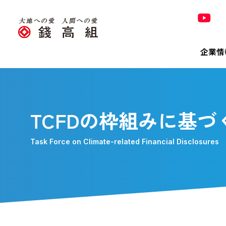
企業情
Co
Pro
Tec
Sus
Inv
320
TCFDの枠組みに基
錢高組の
Task Force on Climate-related Financial Disclosures
トップ
技術＆
トップ
決算短
320周
Bri
会社概
有価証
「銭形
株主メ
「橋の錢
環境
電子公
環境への