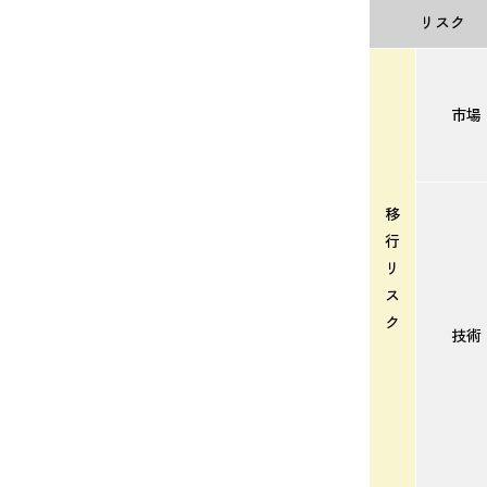
リスク
市場
移
行
リ
ス
ク
技術