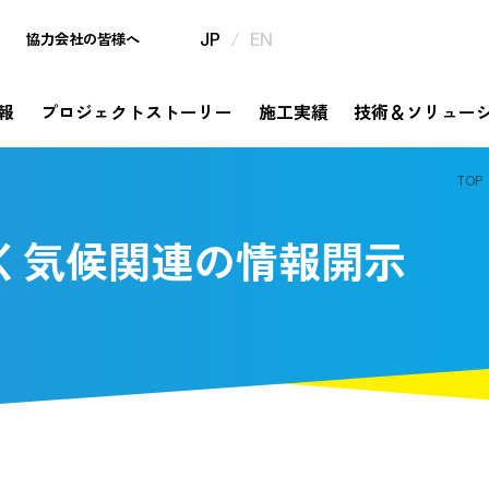
/
協力会社の皆様へ
JP
EN
報
プロジェクトストーリー
施工実績
技術＆ソリュー
TOP
mpany
ject Story
hnology & Solution
tainability
estor Relations
th Anniversary
企業情報
プロジェクトストーリー
サステナビリティ
IR情報
320周年特設サイト
技術＆ソリュー
づく気候関連の情報開示
挑戦と革新の歴史が描き出すものがたり
メッセージ
ソリューション
コミットメント
信・事業報告書・
年の歩み
社是・経営理念
錢高組技報
錢高組のSDGs
中期経営計画
今昔探訪
dge Story
橋ものがたり
要
券報告書
沿革
平次」誕生秘話
モ
野村胡堂・あらえびす記念館
株式に関する手続き情報
高」ならではの橋梁の実績をまとめてご紹介
社会
告
IRニュース
取り組み
安全衛生基本方針、協力会社と