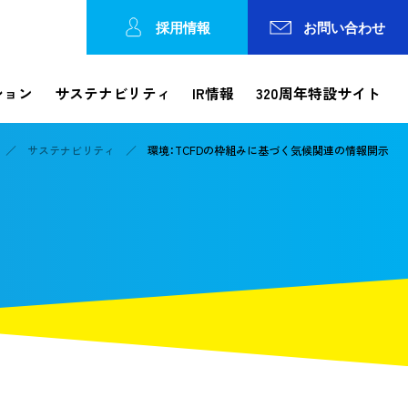
採用情報
お問い合わせ
ション
サステナビリティ
IR情報
320周年特設サイト
サステナビリティ
環境：TCFDの枠組みに基づく気候関連の情報開示
Reports
ション
工事レポート
工事の進捗状況やトピックスなどを発信
各種方針
論文検索・カテゴリで探す
IRカレンダー
錢高歴史館
事業所一覧
動画で知る錢高組
株価情報
ガバナンス
の連携
コーポレートガバナンス