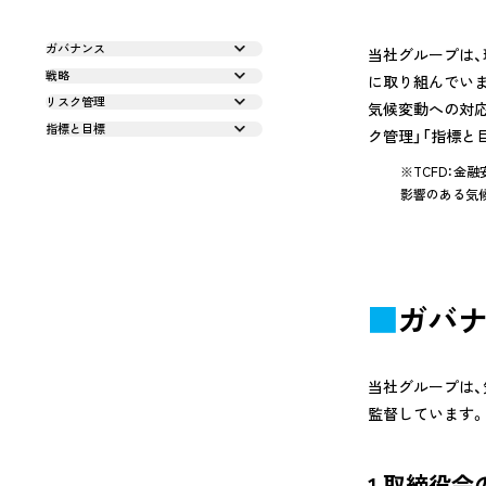
TCFD
ガバナンス
当社グループは、
開示
戦略
に取り組んでい
ZEBの
リスク管理
気候変動への対応
指標と目標
山岳トン
ク管理」「指標と
「TUNNEL
※TCFD：金融安
影響のある気
環境配慮型
中高層・
木造ハイブ
ガバ
CSR報
当社グループは
監督しています
1.取締役