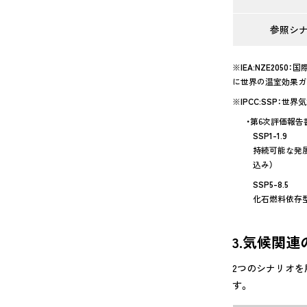
参照
シ
※
IEA:NZE2050
：国際
に世界の温室効果ガ
※
IPCC:SSP
：世界気象
・第6次評価報告書で
SSP1-1.9
持続可能な発展
込み）
SSP5-8.5
化石燃料依存
3.気候関
2つのシナリオを
す。