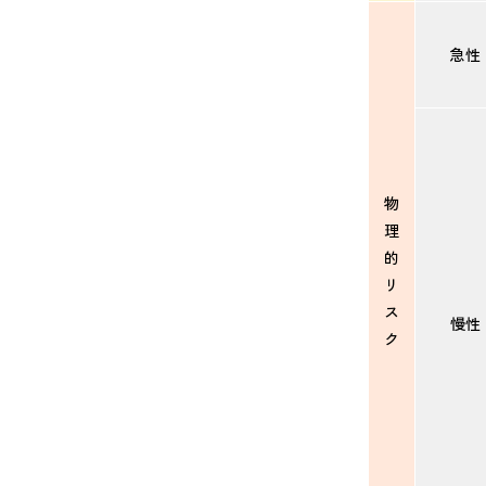
急性
物
理
的
リ
ス
慢性
ク