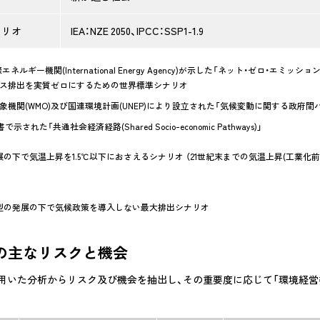
ナリオ
IEA：NZE 2050、IPCC：SSP1-1.9
エネルギー機関(International Energy Agency)が示した「ネット・ゼロ・エミッション2050年
ス排出を実質ゼロにするための世界標準シナリオ
機関(WMO)及び国連環境計画(UNEP)により設立された「気候変動に関する政府間パネル(Intergo
示された「共通社会経済経路(Shared Socio-economic Pathways)」
の下で気温上昇を1.5℃以下におさえるシナリオ （21世紀末までの気温上昇(工業化前基
型の発展の下で気候政策を導入しない最大排出シナリオ
連の主なリスクと機会
用いた分析からリスク及び機会を抽出し、その重要度に応じて「環境経営