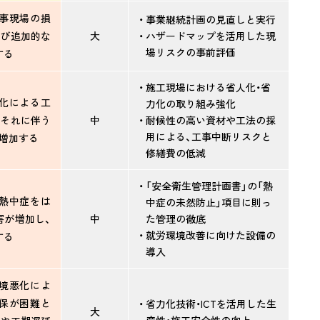
事現場の損
事業継続計画の見直しと実行
よび追加的な
大
ハザードマップを活用した現
場リスクの事前評価
する
施工現場における省人化・省
化による工
力化の取り組み強化
、それに伴う
中
耐候性の高い資材や工法の採
用による、工事中断リスクと
が増加する
修繕費の低減
「安全衛生管理計画書」の「熱
熱中症をは
中症の未然防止」項目に則っ
害が増加し、
中
た管理の徹底
就労環境改善に向けた設備の
する
導入
境悪化によ
保が困難と
省力化技術・ICTを活用した生
大