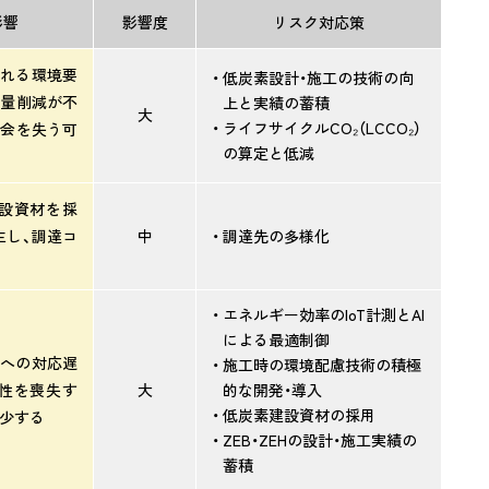
影響
影響度
リスク対応策
られる環境要
低炭素設計・施工の技術の向
出量削減が不
上と実績の蓄積
大
ライフサイクルCO₂（LCCO₂）
機会を失う可
の算定と低減
設資材を採
生し、調達コ
中
調達先の多様化
エネルギー効率のIoT計測とAI
による最適制御
術への対応遅
施工時の環境配慮技術の積極
性を喪失す
大
的な開発・導入
低炭素建設資材の採用
減少する
ZEB・ZEHの設計・施工実績の
蓄積