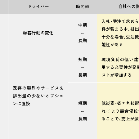
ドライバー
時間軸
自社への
入札・受注で求め
中期
件が強まる中、排
顧客行動の変化
～
十分な場合、受注
長期
能性がある
短期
環境負荷の低い建
～
用する必要性が発
長期
ストが増加する
既存の製品やサービスを
排出量の少ないオプショ
短期
低炭素・省エネ技
ンに置換
～
れにより競合優位
長期
ることで、売上が