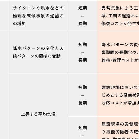
サイクロンや洪水などの
短期
異常気象による工
極端な天候事象の過酷さ
～
壊、工期の遅延お
の増加
長期
修復コストが発生
短期
降水パターンの変
降水パターンの変化と天
～
事期間の長期化や
候パターンの極端な変動
長期
維持・管理コスト
短期
建設現場において
～
じめとする健康被
長期
対応コストが増加
上昇する平均気温
建設現場の労働環
短期
り技能労働者の確
～