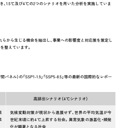
き、1.5℃及び4℃の2つのシナリオを用いた分析を実施していま
それらから生じる機会を抽出し、事業への影響度と対応策を策定し
制を整えています。
パネル）の「SSP1-1.9」「SSP5-8.5」等の最新の国際的なレポー
高排出シナリオ
（4℃シナリオ）
素
気候変動対策が現状から進展せず、世界の平均気温が今
革
世紀末頃に約4℃上昇する社会。異常気象の激甚化・頻発
化が顕著となる社会