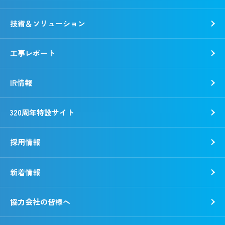
社会
野村胡堂・あらえびす記念館
ガバナンス
技術＆ソリューション
工事レポート
IR情報
320周年特設サイト
採用情報
新着情報
新卒採用
キャリア採用
協力会社の皆様へ