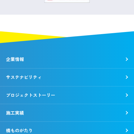
企業情報
サステナビリティ
トップメッセージ
社是・経営理念
プロジェクトストーリー
各種方針
トップコミットメント
会社概要
錢高組のSDGs
施工実績
沿革
CSR報告書
事業所一覧
環境
橋ものがたり
「銭形平次」誕生秘話