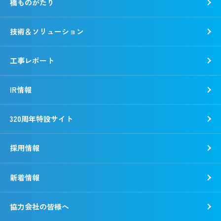
橋ものがたり
事業所一覧
社会
「銭形平次」誕生秘話
ガバナンス
技術＆ソリューション
野村胡堂・あらえびす記念館
工事レポート
IR情報
320周年特設サイト
採用情報
新着情報
新卒採用
キャリア採用
協力会社の皆様へ