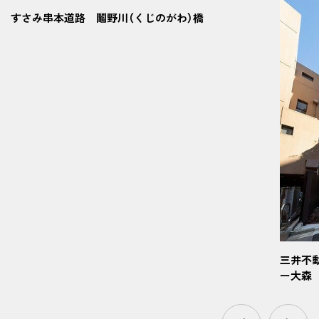
すさみ串本道路 鬮野川（くじのがわ）橋
三井不
ー大森