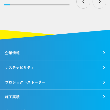
企業情報
サステナビリティ
トップメッセージ
社是・経営理念
プロジェクトストーリー
各種方針
トップコミットメント
会社概要
錢高組のSDGs
施工実績
動画で知る錢高組
CSR報告書
沿革
環境