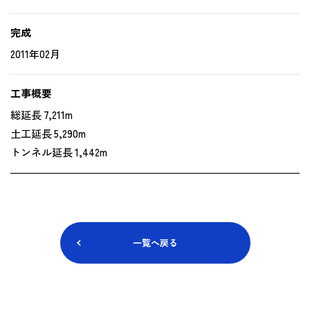
完成
2011年02月
工事概要
総延長 7‚211m
土工延長 5‚290m
トンネル延長 1‚442m
一覧へ戻る