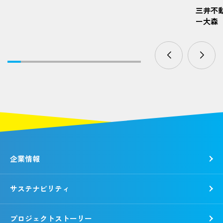
三井不
ー大森
企業情報
サステナビリティ
トップメッセージ
社是・経営理念
プロジェクトストーリー