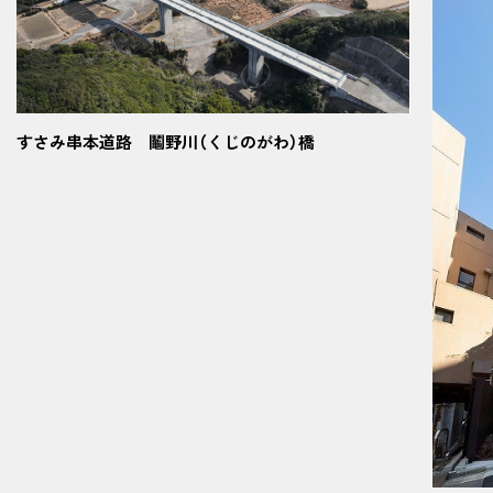
すさみ串本道路 鬮野川（くじのがわ）橋