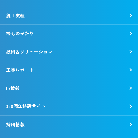
各種方針
トップコミットメント
会社概要
錢高組のSDGs
施工実績
動画で知る錢高組
CSR報告書
沿革
環境
橋ものがたり
事業所一覧
社会
「銭形平次」誕生秘話
ガバナンス
技術＆ソリューション
野村胡堂・あらえびす記念館
工事レポート
IR情報
320周年特設サイト
採用情報