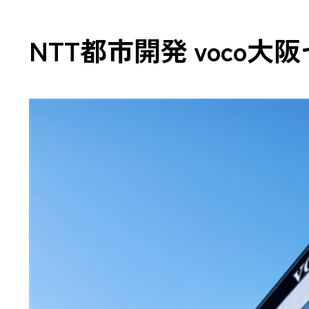
TCFD
NTT都市開発 voco大
開示
ZEBの
山岳トン
「TUNNEL
環境配慮型
中高層・
木造ハイブ
CSR報