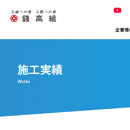
企業情
Co
Pro
Tec
Sus
Inv
320
施工実績
錢高組の
Works
トップ
技術＆
トップ
決算短
320周
Bri
会社概
有価証
「銭形
株主メ
「橋の錢
環境
電子公
環境への