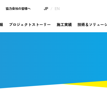
/
協力会社の皆様へ
JP
EN
報
プロジェクトストーリー
施工実績
技術＆ソリュー
mpany
ject Story
hnology & Solution
tainability
estor Relations
th Anniversary
企業情報
プロジェクトストーリー
サステナビリティ
IR情報
320周年特設サイト
技術＆ソリュー
挑戦と革新の歴史が描き出すものがたり
メッセージ
ソリューション
コミットメント
信・事業報告書・
年の歩み
社是・経営理念
錢高組技報
錢高組のSDGs
中期経営計画
今昔探訪
dge Story
橋ものがたり
要
券報告書
沿革
平次」誕生秘話
モ
野村胡堂・あらえびす記念館
株式に関する手続き情報
高」ならではの橋梁の実績をまとめてご紹介
社会
告
IRニュース
取り組み
安全衛生基本方針、協力会社と