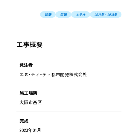
提供
コンプライアンス、情報セキュリティ対
建築
近畿
ホテル
2021年～2025年
策
環境・安全データ
DX戦略
工事概要
けた
発注者
エヌ・ティ・ティ都市開発株式会社
施工場所
大阪市西区
完成
2023年01月