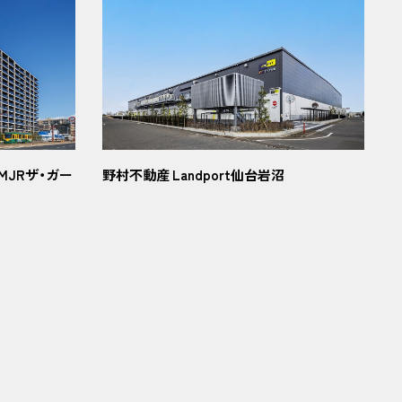
MJRザ・ガー
野村不動産 Landport仙台岩沼