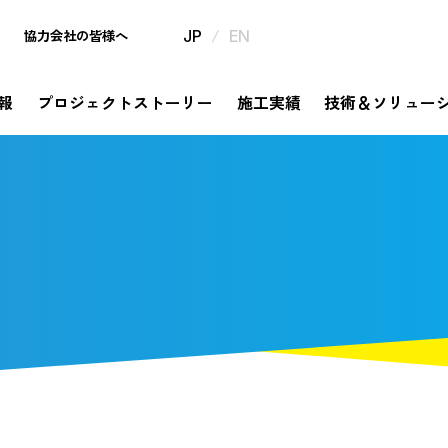
/
協力会社の皆様へ
JP
EN
報
プロジェクトストーリー
施工実績
技術＆ソリュー
mpany
ject Story
hnology & Solution
tainability
estor Relations
th Anniversary
企業情報
プロジェクトストーリー
サステナビリティ
IR情報
320周年特設サイト
技術＆ソリュー
挑戦と革新の歴史が描き出すものがたり
メッセージ
ソリューション
コミットメント
信・事業報告書・
年の歩み
社是・経営理念
錢高組技報
錢高組のSDGs
中期経営計画
今昔探訪
dge Story
橋ものがたり
要
券報告書
沿革
平次」誕生秘話
モ
野村胡堂・あらえびす記念館
株式に関する手続き情報
高」ならではの橋梁の実績をまとめてご紹介
社会
告
IRニュース
取り組み
安全衛生基本方針、協力会社と