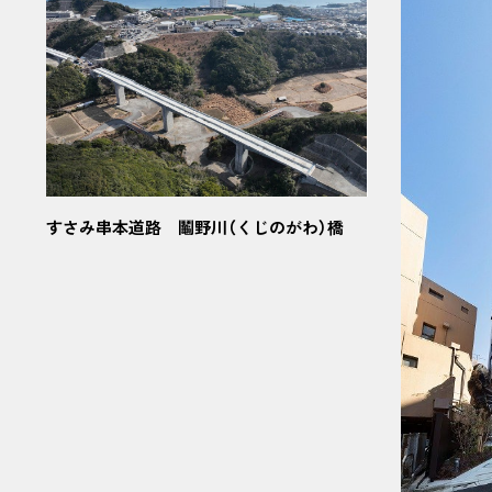
すさみ串本道路 鬮野川（くじのがわ）橋