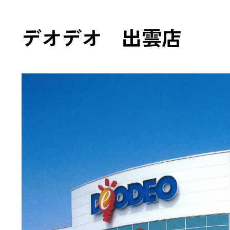
TCFD
デオデオ 出雲店
開示
ZEBの
山岳トン
「TUNNEL
環境配慮型
中高層・
木造ハイブ
CSR報