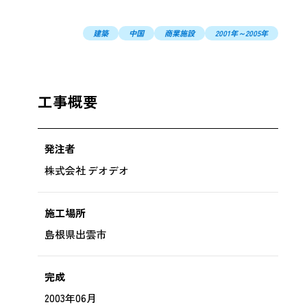
提供
コンプライアンス、情報セキュリティ対
建築
中国
商業施設
2001年～2005年
策
環境・安全データ
DX戦略
工事概要
けた
発注者
株式会社 デオデオ
施工場所
島根県出雲市
完成
2003年06月