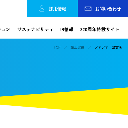
採用情報
お問い合わせ
ション
サステナビリティ
IR情報
320周年特設サイト
TOP
施工実績
デオデオ 出雲店
Reports
ション
工事レポート
工事の進捗状況やトピックスなどを発信
各種方針
論文検索・カテゴリで探す
IRカレンダー
錢高歴史館
事業所一覧
動画で知る錢高組
株価情報
ガバナンス
の連携
コーポレートガバナンス