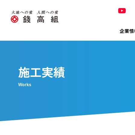
企業情
Co
Pro
Tec
Sus
Inv
320
施工実績
錢高組の
Works
トップ
技術＆
トップ
決算短
320周
Bri
会社概
有価証
「銭形
株主メ
「橋の錢
環境
電子公
環境への