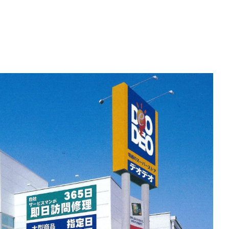
の枠組みに基づく気候関連の情報
お客様の期待に応える品質の
人事関連情報、健康経営
取り組み
対談
ネルの省エネ制御システム
地域社会への貢献
 EYE」
東日本大震災からの復興に向
BFコンクリート「CELBIC」
錢高組のあゆみ
中大規模建築物向け
リッド構造 「ZS Wood」
告書
CSR報告書アンケート