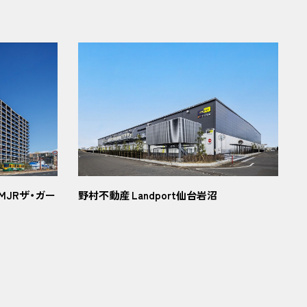
MJRザ・ガー
野村不動産 Landport仙台岩沼