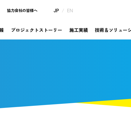
/
協力会社の皆様へ
JP
EN
報
プロジェクトストーリー
施工実績
技術＆ソリュー
mpany
ject Story
hnology & Solution
tainability
estor Relations
th Anniversary
企業情報
プロジェクトストーリー
サステナビリティ
IR情報
320周年特設サイト
技術＆ソリュー
挑戦と革新の歴史が描き出すものがたり
メッセージ
ソリューション
コミットメント
信・事業報告書・
年の歩み
社是・経営理念
錢高組技報
錢高組のSDGs
中期経営計画
今昔探訪
dge Story
橋ものがたり
要
券報告書
沿革
平次」誕生秘話
モ
野村胡堂・あらえびす記念館
株式に関する手続き情報
高」ならではの橋梁の実績をまとめてご紹介
社会
告
IRニュース
取り組み
安全衛生基本方針、協力会社と