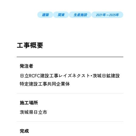
提供
コンプライアンス、情報セキュリティ対
建築
関東
生産施設
2021年～2025年
策
環境・安全データ
DX戦略
工事概要
けた
発注者
日立RCFC建設工事レイズネクスト・茨城日鉱建設
特定建設工事共同企業体
施工場所
茨城県日立市
完成