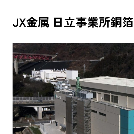
TCFD
JX金属 日立事業所銅
開示
ZEBの
山岳トン
「TUNNEL
環境配慮型
中高層・
木造ハイブ
CSR報