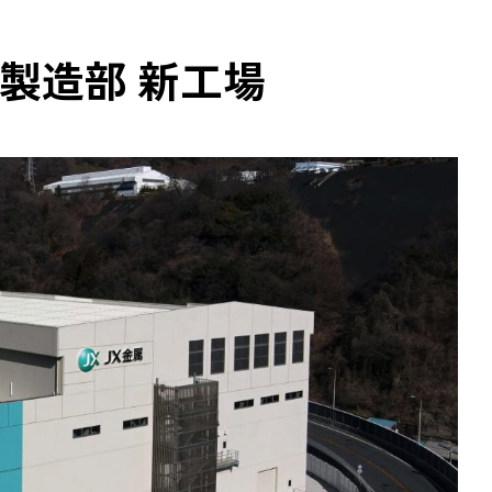
の枠組みに基づく気候関連の情報
お客様の期待に応える品質の
箔製造部 新工場
人事関連情報、健康経営
取り組み
対談
ネルの省エネ制御システム
地域社会への貢献
 EYE」
東日本大震災からの復興に向
BFコンクリート「CELBIC」
錢高組のあゆみ
中大規模建築物向け
リッド構造 「ZS Wood」
告書
CSR報告書アンケート