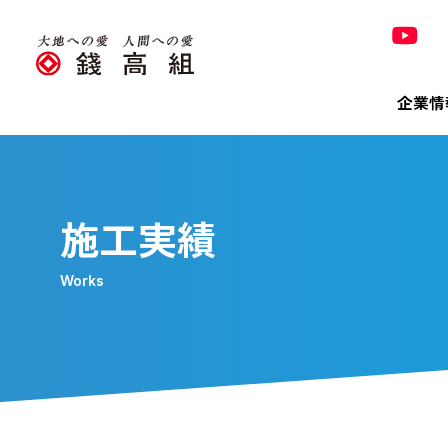
企業情
Co
Pro
Tec
Sus
Inv
320
施工実績
錢高組の
Works
トップ
技術＆
トップ
決算短
320周
Bri
会社概
有価証
「銭形
株主メ
「橋の錢
環境
電子公
環境への