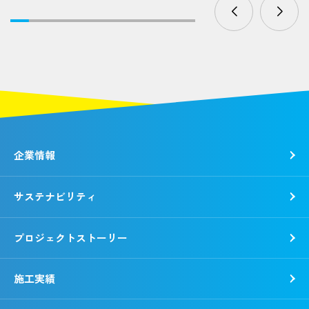
企業情報
サステナビリティ
トップメッセージ
社是・経営理念
プロジェクトストーリー
各種方針
トップコミットメント
会社概要
錢高組のSDGs
施工実績
動画で知る錢高組
CSR報告書
沿革
環境