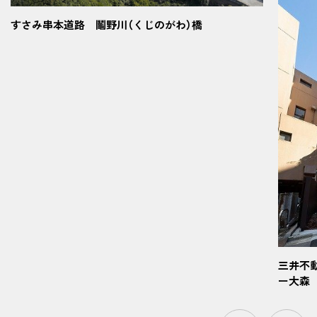
すさみ串本道路 鬮野川（くじのがわ）橋
三井不
ー大森