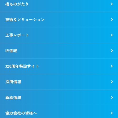
橋ものがたり
事業所一覧
社会
「銭形平次」誕生秘話
ガバナンス
技術＆ソリューション
野村胡堂・あらえびす記念館
工事レポート
IR情報
320周年特設サイト
採用情報
新着情報
新卒採用
キャリア採用
協力会社の皆様へ