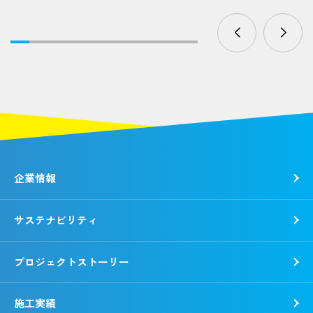
企業情報
サステナビリティ
トップメッセージ
社是・経営理念
プロジェクトストーリー
各種方針
トップコミットメント
会社概要
錢高組のSDGs
施工実績
動画で知る錢高組
CSR報告書