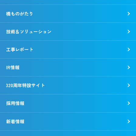
沿革
環境
橋ものがたり
事業所一覧
社会
「銭形平次」誕生秘話
ガバナンス
技術＆ソリューション
野村胡堂・あらえびす記念館
工事レポート
IR情報
320周年特設サイト
採用情報
新着情報
新卒採用
キャリア採用