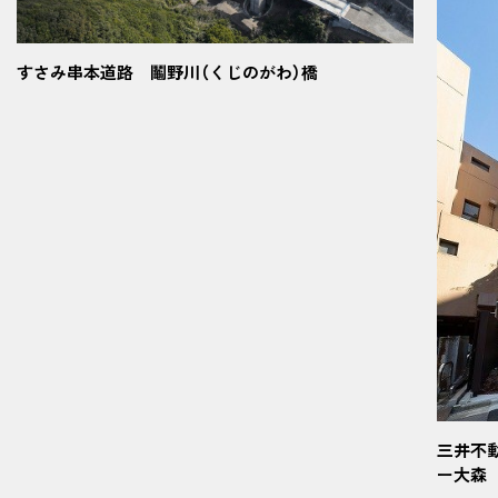
すさみ串本道路 鬮野川（くじのがわ）橋
三井不
ー大森