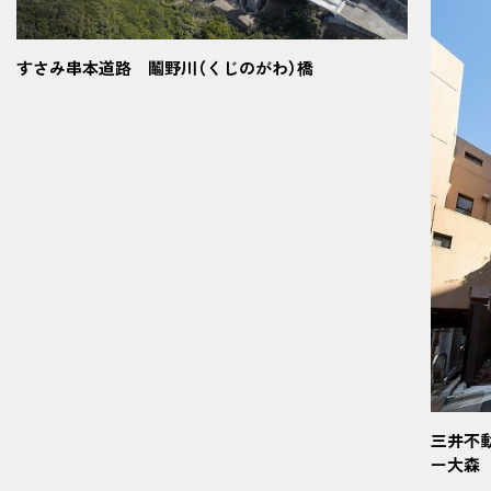
すさみ串本道路 鬮野川（くじのがわ）橋
三井不
ー大森