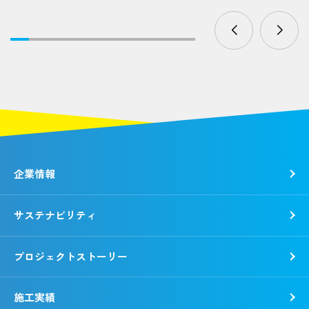
企業情報
サステナビリティ
トップメッセージ
社是・経営理念
プロジェクトストーリー
各種方針
トップコミットメント
会社概要
錢高組のSDGs
施工実績
動画で知る錢高組
CSR報告書