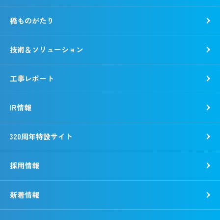
沿革
環境
橋ものがたり
事業所一覧
社会
「銭形平次」誕生秘話
ガバナンス
技術＆ソリューション
野村胡堂・あらえびす記念館
工事レポート
IR情報
320周年特設サイト
採用情報
新着情報
新卒採用
キャリア採用