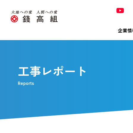
企業情
Co
Pro
Tec
Sus
Inv
320
工事レポート
錢高組の
Reports
トップ
技術＆
トップ
決算短
320周
Bri
会社概
有価証
「銭形
株主メ
「橋の錢
環境
電子公
環境への