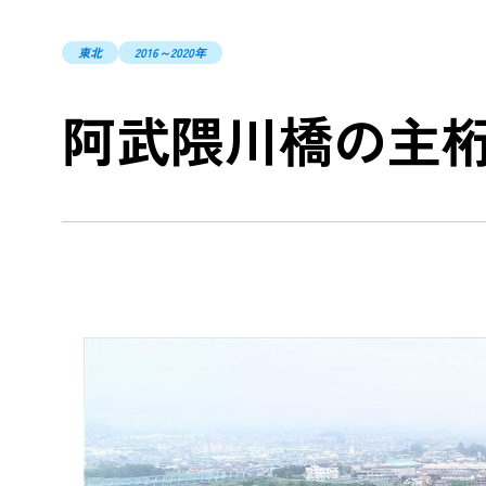
TCFD
東北
2016～2020年
開示
ZEBの
阿武隈川橋の主桁
山岳トン
「TUNNEL
環境配慮型
中高層・
木造ハイブ
CSR報