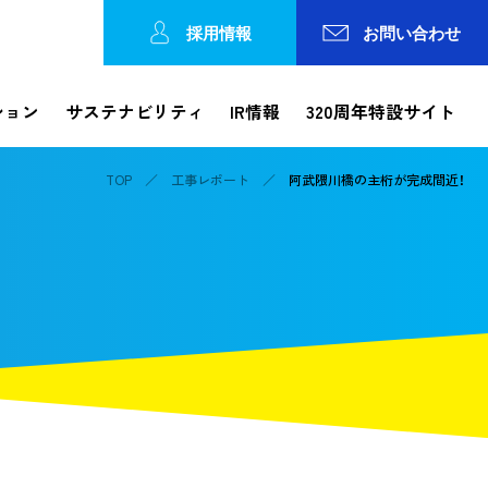
採用情報
お問い合わせ
ション
サステナビリティ
IR情報
320周年特設サイト
TOP
工事レポート
阿武隈川橋の主桁が完成間近！
Reports
ション
工事レポート
工事の進捗状況やトピックスなどを発信
各種方針
論文検索・カテゴリで探す
IRカレンダー
錢高歴史館
事業所一覧
動画で知る錢高組
株価情報
ガバナンス
の連携
コーポレートガバナンス