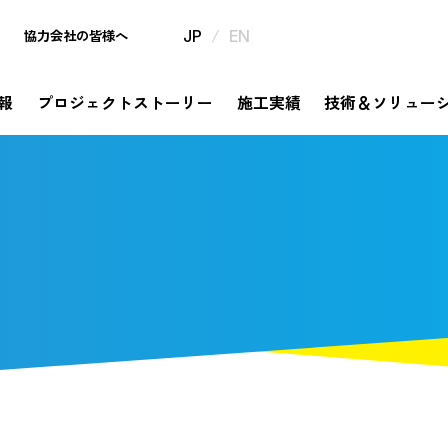
/
協力会社の皆様へ
JP
EN
報
プロジェクトストーリー
施工実績
技術＆ソリュー
mpany
ject Story
hnology & Solution
tainability
estor Relations
th Anniversary
企業情報
プロジェクトストーリー
サステナビリティ
IR情報
320周年特設サイト
技術＆ソリュー
挑戦と革新の歴史が描き出すものがたり
メッセージ
ソリューション
コミットメント
信・事業報告書・
年の歩み
社是・経営理念
錢高組技報
錢高組のSDGs
中期経営計画
今昔探訪
dge Story
橋ものがたり
要
券報告書
沿革
平次」誕生秘話
モ
野村胡堂・あらえびす記念館
株式に関する手続き情報
高」ならではの橋梁の実績をまとめてご紹介
社会
告
IRニュース
取り組み
安全衛生基本方針、協力会社と