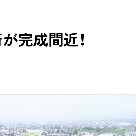
の枠組みに基づく気候関連の情報
お客様の期待に応える品質の
人事関連情報、健康経営
取り組み
対談
が完成間近！
ネルの省エネ制御システム
地域社会への貢献
 EYE」
東日本大震災からの復興に向
BFコンクリート「CELBIC」
錢高組のあゆみ
中大規模建築物向け
リッド構造 「ZS Wood」
告書
CSR報告書アンケート