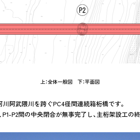
上：全体一般図 下：平面図
川阿武隈川を跨ぐPC4径間連続箱桁橋です。
は、P1-P2間の中央閉合が無事完了し、主桁架設工の