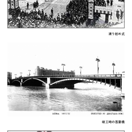
渡り初め式
竣工時の吾妻橋