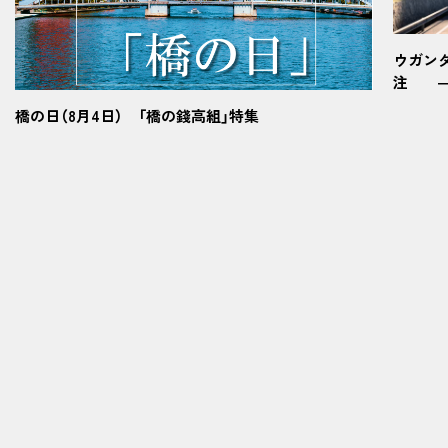
ウガン
注 ―
橋の日（8月4日） 「橋の錢高組」特集