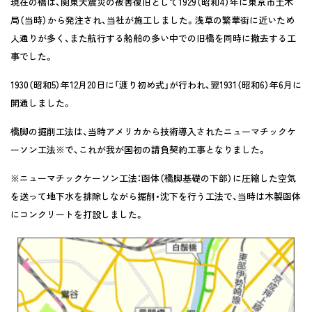
現在の橋は、関東大震災の被害復旧として1929（昭和4）年に東京市土木
局（当時）から発注され、当社が施工しました。浅草の繁華街に近いため
人通りが多く、また航行する船舶の多い中での旧橋を同時に撤去する工
事でした。
1930（昭和5）年12月20日に「渡り初め式」が行われ、翌1931（昭和6）年6月に
開通しました。
橋脚の掘削工法は、当時アメリカから技術導入されたニューマチックケ
ーソン工法※で、これが我が国初の請負契約工事となりました。
※ニューマチックケーソン工法：函体（橋脚基礎の下部）に圧縮した空気
を送って地下水を排除しながら掘削・沈下を行う工法で、当時は木製函体
にコンクリートを打設しました。