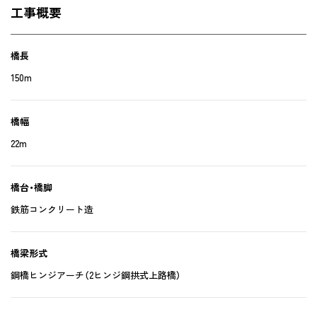
工事概要
橋長
150m
橋幅
22m
橋台・橋脚
鉄筋コンクリート造
橋梁形式
鋼橋ヒンジアーチ（2ヒンジ鋼拱式上路橋）