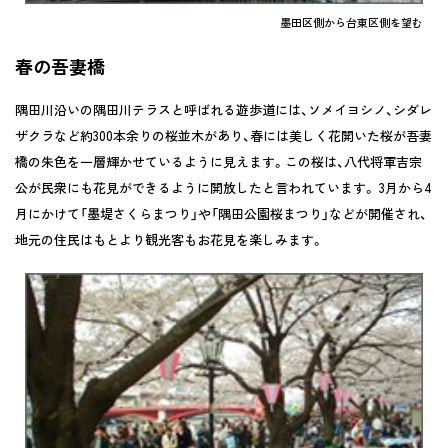
墨田区側から台東区側を望む
春の吾妻橋
隅田川沿いの隅田川テラスと呼ばれる遊歩道には、ソメイヨシノ、シダレ
ザクラなど約300本余りの桜並木があり、春には美しく花開いた桜が吾妻
橋の朱色を一層輝かせているように見えます。この桜は、八代将軍吉宗
公が民衆にも花見ができるように開放したと言われています。 3月から4
月にかけて「墨堤さくらまつり」や「隅田公園桜まつり」などが開催され、
地元の住民はもとより観光客もお花見を楽しみます。