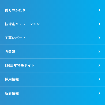
沿革
環境
橋ものがたり
事業所一覧
社会
「銭形平次」誕生秘話
ガバナンス
技術＆ソリューション
野村胡堂・あらえびす記念館
工事レポート
IR情報
320周年特設サイト
採用情報
新着情報
新卒採用
キャリア採用