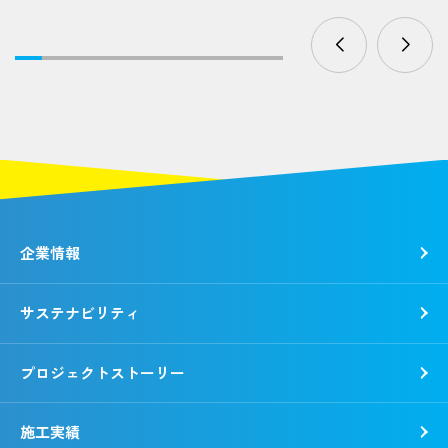
企業情報
サステナビリティ
トップメッセージ
社是・経営理念
プロジェクトストーリー
各種方針
トップコミットメント
会社概要
錢高組のSDGs
施工実績
動画で知る錢高組
CSR報告書