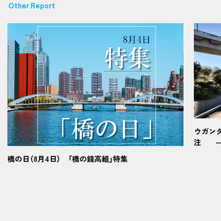
Other Report
ウガン
注 ―
橋の日（8月4日） 「橋の錢高組」特集