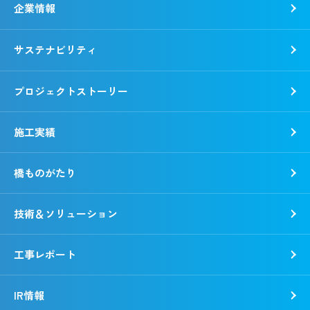
企業情報
サステナビリティ
トップメッセージ
社是・経営理念
プロジェクトストーリー
各種方針
トップコミットメント
会社概要
錢高組のSDGs
施工実績
動画で知る錢高組
CSR報告書
沿革
環境
橋ものがたり
事業所一覧
社会
「銭形平次」誕生秘話
ガバナンス
技術＆ソリューション
野村胡堂・あらえびす記念館
工事レポート
IR情報