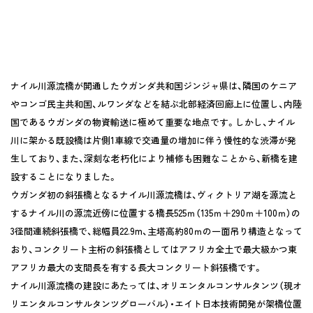
ナイル川源流橋が開通したウガンダ共和国ジンジャ県は、隣国のケニア
やコンゴ民主共和国、ルワンダなどを結ぶ北部経済回廊上に位置し、内陸
国であるウガンダの物資輸送に極めて重要な地点です。しかし、ナイル
川に架かる既設橋は片側1車線で交通量の増加に伴う慢性的な渋滞が発
生しており、また、深刻な老朽化により補修も困難なことから、新橋を建
設することになりました。
ウガンダ初の斜張橋となるナイル川源流橋は、ヴィクトリア湖を源流と
するナイル川の源流近傍に位置する橋長525ｍ（135ｍ＋290ｍ＋100ｍ）の
3径間連続斜張橋で、総幅員22.9m、主塔高約80ｍの一面吊り構造となって
おり、コンクリート主桁の斜張橋としてはアフリカ全土で最大級かつ東
アフリカ最大の支間長を有する長大コンクリート斜張橋です。
ナイル川源流橋の建設にあたっては、オリエンタルコンサルタンツ（現オ
リエンタルコンサルタンツグローバル）・エイト日本技術開発が架橋位置