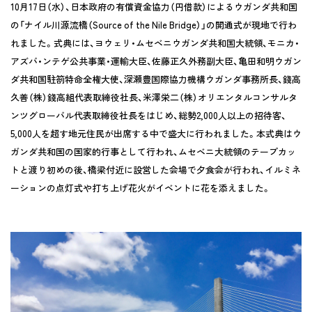
10月17日（水）、日本政府の有償資金協力（円借款）によるウガンダ共和国
の「ナイル川源流橋（Source of the Nile Bridge）」の開通式が現地で行わ
れました。式典には、ヨウェリ・ムセベニウガンダ共和国大統領、モニカ・
アズバ・ンテゲ公共事業・運輸大臣、佐藤正久外務副大臣、亀田和明ウガン
ダ共和国駐箚特命全権大使、深瀬豊国際協力機構ウガンダ事務所長、錢高
久善（株）錢高組代表取締役社長、米澤栄二（株）オリエンタルコンサルタ
ンツグローバル代表取締役社長をはじめ、総勢2,000人以上の招待客、
5,000人を超す地元住民が出席する中で盛大に行われました。本式典はウ
ガンダ共和国の国家的行事として行われ、ムセベニ大統領のテープカッ
トと渡り初めの後、橋梁付近に設営した会場で夕食会が行われ、イルミネ
ーションの点灯式や打ち上げ花火がイベントに花を添えました。