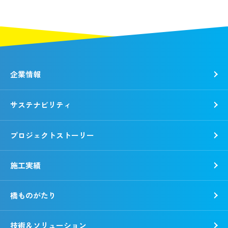
企業情報
サステナビリティ
トップメッセージ
社是・経営理念
プロジェクトストーリー
各種方針
トップコミットメント
会社概要
錢高組のSDGs
施工実績
動画で知る錢高組
CSR報告書
沿革
環境
橋ものがたり
事業所一覧
社会
「銭形平次」誕生秘話
ガバナンス
技術＆ソリューション