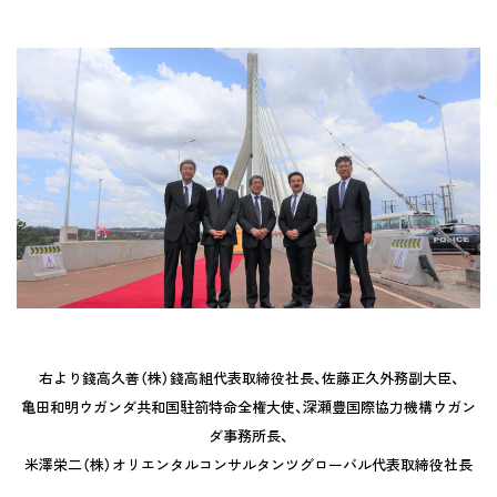
右より錢高久善（株）錢高組代表取締役社長、佐藤正久外務副大臣、
亀田和明ウガンダ共和国駐箚特命全権大使、深瀬豊国際協力機構ウガン
ダ事務所長、
米澤栄二（株）オリエンタルコンサルタンツグローバル代表取締役社長