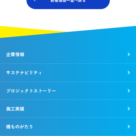
新着情報一覧へ戻る
企業情報
サステナビリティ
トップメッセージ
社是・経営理念
プロジェクトストーリー
各種方針
トップコミットメント
会社概要
錢高組のSDGs
施工実績
沿革
CSR報告書
事業所一覧
環境
橋ものがたり
「銭形平次」誕生秘話
社会