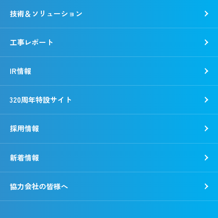
野村胡堂・あらえびす記念館
ガバナンス
技術＆ソリューション
工事レポート
IR情報
320周年特設サイト
採用情報
新着情報
新卒採用
キャリア採用
協力会社の皆様へ