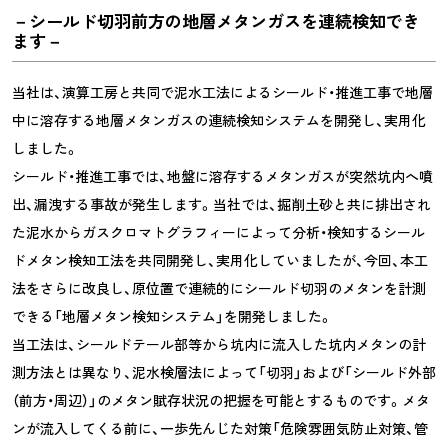
－シールド切羽前方の地層メタンガスを連続検知でき
ます－
当社は、演算工房と共同で泥水工法によるシールド・推進工事で地層
中に溶存する地層メタンガスの連続検知システムを開発し、実用化
しました。
シールド・推進工事では、地盤に溶存するメタンガスが突然坑内へ噴
出、漏洩する事故が発生します。当社では、掘削土砂と共に排出され
た泥水からガスクロマトグラフィーによって分析・検知するシール
ドメタン検知工法を共同開発し、実用化していましたが、今回、本工
法をさらに改良し、原位置で連続的にシールド切羽のメタンを計測
できる「地層メタン検知システム」を開発しました。
当工法は、シールドテール部等から坑内に流入した坑内メタンの計
測方法とは異なり、泥水検層法によって「切羽」および「シールド外部
（前方・周辺）」のメタン賦存状況の把握を可能とするものです。メタ
ンが流入してくる前に、一歩先んじた対策「危険雰囲気防止対策、管