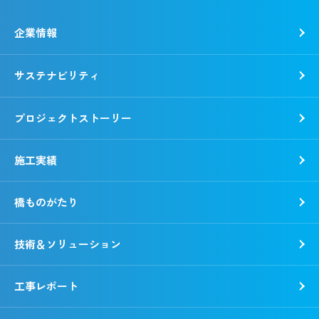
企業情報
サステナビリティ
トップメッセージ
社是・経営理念
プロジェクトストーリー
各種方針
トップコミットメント
会社概要
錢高組のSDGs
施工実績
沿革
CSR報告書
事業所一覧
環境
橋ものがたり
「銭形平次」誕生秘話
社会
野村胡堂・あらえびす記念館
ガバナンス
技術＆ソリューション
工事レポート