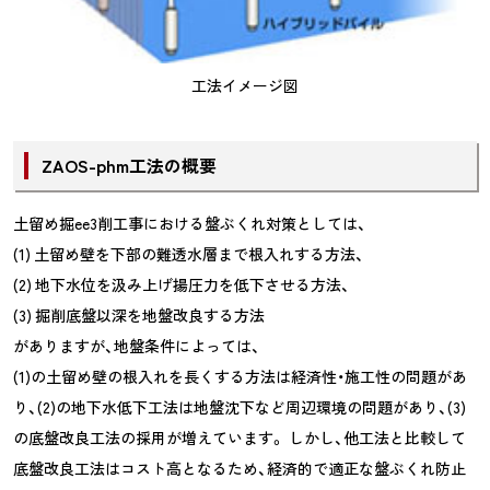
工法イメージ図
ZAOS-phm工法の概要
土留め掘ee3削工事における盤ぶくれ対策としては、
(1) 土留め壁を下部の難透水層まで根入れする方法、
(2) 地下水位を汲み上げ揚圧力を低下させる方法、
(3) 掘削底盤以深を地盤改良する方法
がありますが、地盤条件によっては、
(1)の土留め壁の根入れを長くする方法は経済性・施工性の問題があ
り、(2)の地下水低下工法は地盤沈下など周辺環境の問題があり、(3)
の底盤改良工法の採用が増えています。 しかし、他工法と比較して
底盤改良工法はコスト高となるため、経済的で適正な盤ぶくれ防止