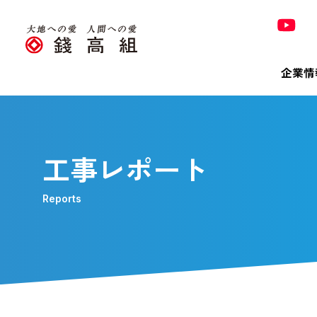
企業情
Co
Pro
Tec
Sus
Inv
320
工事レポート
錢高組の
Reports
トップ
技術＆
トップ
決算短
320周
Bri
会社概
有価証
「銭形
株主メ
「橋の錢
環境
電子公
環境への