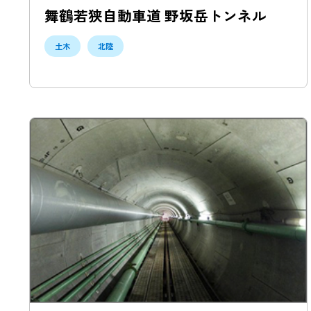
舞鶴若狭自動車道 野坂岳トンネル
土木
北陸