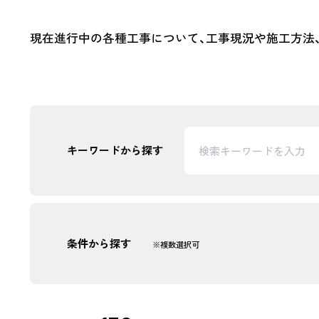
TCFD
現在進行中の各種工事について、工事現況や施工方法
開示
ZEBの
山岳トン
「TUNNEL
環境配慮型
キーワードから探す
中高層・
木造ハイブ
CSR報
条件から探す
※複数選択可
カテゴリー
建築
土木