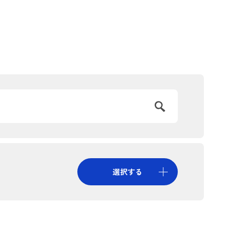
提供
コンプライアンス、情報セキュリティ対
策
環境・安全データ
DX戦略
けた
選択する