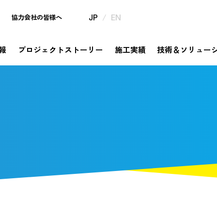
/
協力会社の皆様へ
JP
EN
報
プロジェクトストーリー
施工実績
技術＆ソリュー
mpany
ject Story
hnology & Solution
tainability
estor Relations
th Anniversary
企業情報
プロジェクトストーリー
サステナビリティ
IR情報
320周年特設サイト
技術＆ソリュー
挑戦と革新の歴史が描き出すものがたり
メッセージ
ソリューション
コミットメント
信・事業報告書・
年の歩み
社是・経営理念
錢高組技報
錢高組のSDGs
中期経営計画
今昔探訪
dge Story
橋ものがたり
要
券報告書
沿革
平次」誕生秘話
モ
野村胡堂・あらえびす記念館
株式に関する手続き情報
高」ならではの橋梁の実績をまとめてご紹介
社会
告
IRニュース
取り組み
安全衛生基本方針、協力会社と