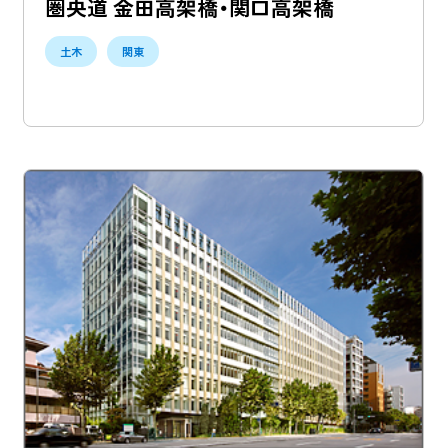
圏央道 金田高架橋・関口高架橋
土木
関東