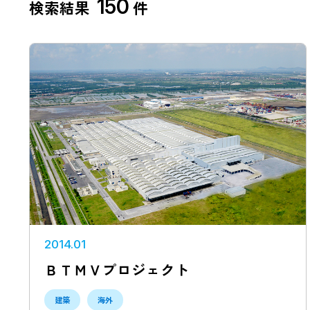
150
検索結果
件
地域から探す
北海道
東北
掲載年から探す
2021年以降
2016～
設計施工
当社設計
2014.01
ＢＴＭＶプロジェクト
建築
海外