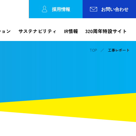
採用情報
お問い合わせ
ション
サステナビリティ
IR情報
320周年特設サイト
TOP
工事レポート
Reports
ション
工事レポート
工事の進捗状況やトピックスなどを発信
各種方針
論文検索・カテゴリで探す
IRカレンダー
錢高歴史館
事業所一覧
動画で知る錢高組
株価情報
ガバナンス
の連携
コーポレートガバナンス