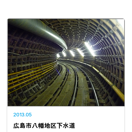
北陸
関東
中部
近畿
中国
2020年
2011～2015年
2010年以前
検索する
2013.05
広島市八幡地区下水道