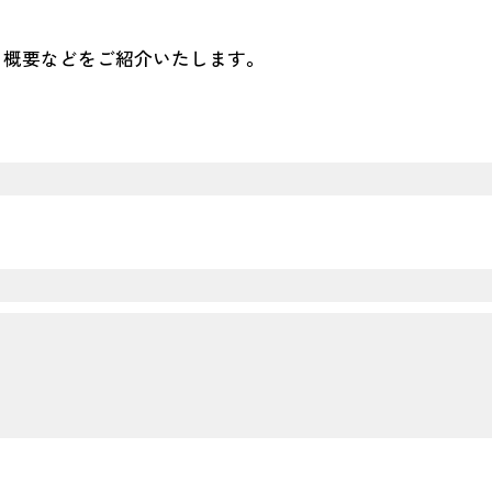
の枠組みに基づく気候関連の情報
お客様の期待に応える品質の
、概要などをご紹介いたします。
人事関連情報、健康経営
取り組み
対談
ネルの省エネ制御システム
地域社会への貢献
 EYE」
東日本大震災からの復興に向
BFコンクリート「CELBIC」
錢高組のあゆみ
中大規模建築物向け
リッド構造 「ZS Wood」
告書
CSR報告書アンケート