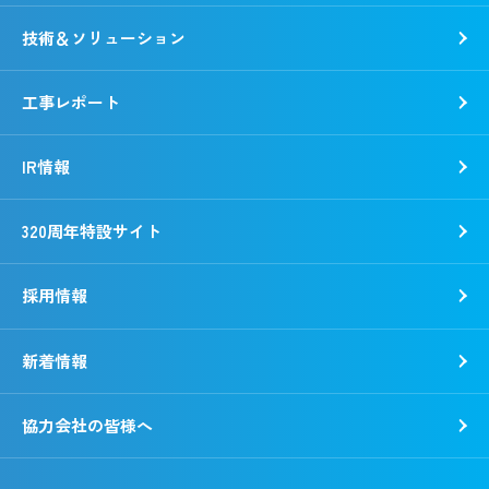
「銭形平次」誕生秘話
ガバナンス
技術＆ソリューション
野村胡堂・あらえびす記念館
工事レポート
IR情報
320周年特設サイト
採用情報
新着情報
新卒採用
キャリア採用
協力会社の皆様へ