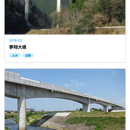
2010年以前
設計施工
当社設計
2018.02
夢翔大橋
土木
近畿
検索する