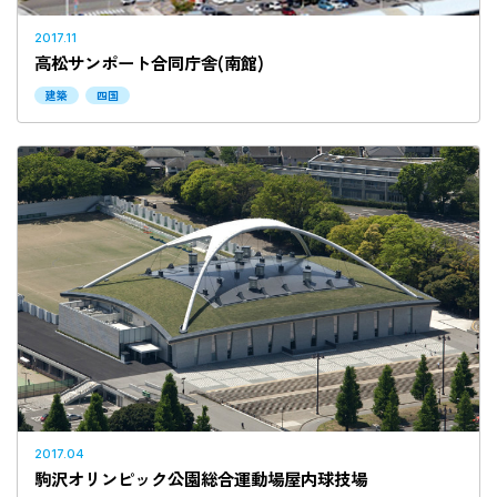
2017.11
高松サンポート合同庁舎(南館)
建築
四国
2017.04
駒沢オリンピック公園総合運動場屋内球技場