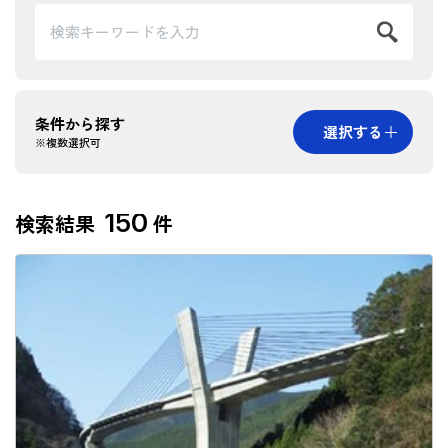
条件から探す
選択する
※複数選択可
カテゴリー
150
検索結果
件
建築
土木
地域から探す
北海道
東北
北陸
関東
中部
近畿
中国
四国
九州・沖縄
海外
掲載年から探す
2021年以降
2016～2020年
2011～2015年