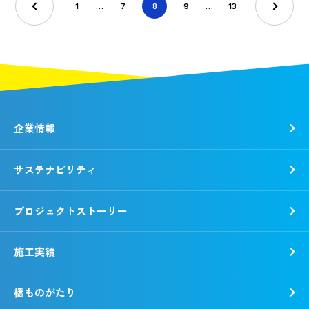
1
…
7
8
9
…
13
企業情報
サステナビリティ
トップメッセージ
社是・経営理念
プロジェクトストーリー
各種方針
トップコミットメント
会社概要
錢高組のSDGs
施工実績
動画で知る錢高組
CSR報告書
沿革
環境
橋ものがたり
事業所一覧
社会