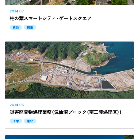
2014.07
柏の葉スマートシティ・ゲートスクエア
建築
関東
2014.05
災害廃棄物処理業務（気仙沼ブロック（南三陸処理区））
土木
東北