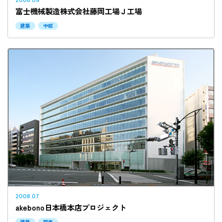
富士機械製造株式会社藤岡工場Ｊ工場
建築
中部
2008.07
akebono日本橋本店プロジェクト
建築
関東