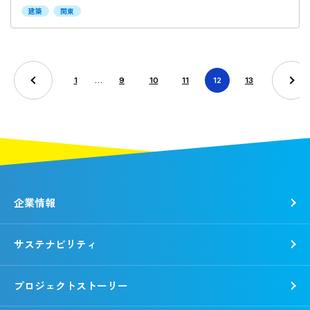
建築
関東
1
…
9
10
11
12
13
企業情報
サステナビリティ
トップメッセージ
社是・経営理念
プロジェクトストーリー
各種方針
トップコミットメント