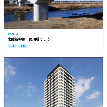
2010年以前
設計施工
当社設計
2008.12
北陸新幹線 関川橋りょう
土木
北陸
検索する