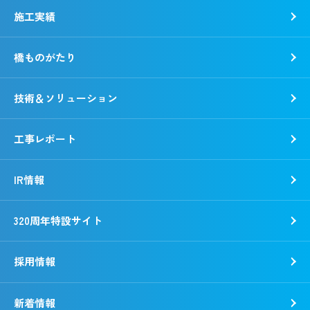
会社概要
錢高組のSDGs
施工実績
動画で知る錢高組
CSR報告書
沿革
環境
橋ものがたり
事業所一覧
社会
「銭形平次」誕生秘話
ガバナンス
技術＆ソリューション
野村胡堂・あらえびす記念館
工事レポート
IR情報
320周年特設サイト
採用情報
新着情報