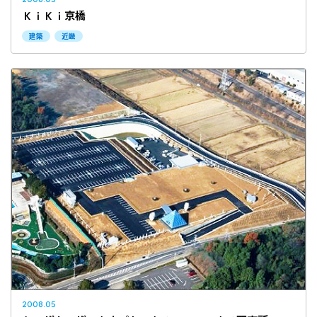
ＫｉＫｉ京橋
建築
近畿
2008.05