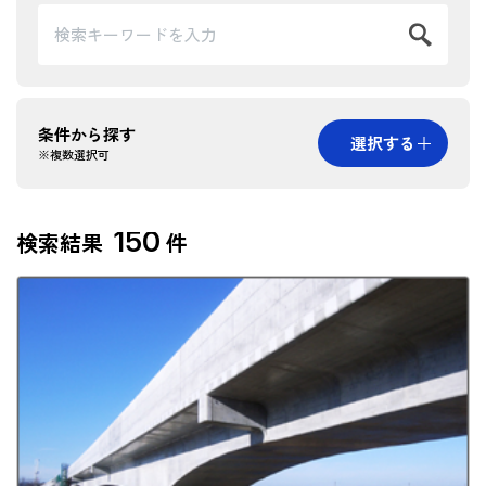
条件から探す
選択する
※複数選択可
カテゴリー
150
検索結果
件
建築
土木
地域から探す
北海道
東北
北陸
関東
中部
近畿
中国
四国
九州・沖縄
海外
掲載年から探す
2021年以降
2016～2020年
2011～2015年